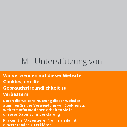
Mit Unterstützung von
Wir verwenden auf dieser Website
Cookies, um die
Gebrauchsfreundlichkeit zu
verbessern.
Fußzeile
Impressum
Kontakt
Disclaimer
Durch die weitere Nutzung dieser Website
stimmen Sie der Verwendung von Cookies zu.
Weitere Informationen erhalten Sie in
Datenschutz
unserer
Datenschutzerklärung
Mobile
Klicken Sie "Akzeptieren", um sich damit
Framing Child-friendly Justice
einverstanden zu erklären.