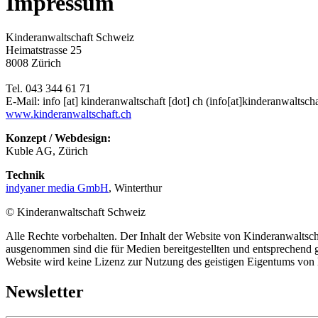
Impressum
Kinderanwaltschaft Schweiz
Heimatstrasse 25
8008 Zürich
Tel. 043 344 61 71
E-Mail:
info
[at]
kinderanwaltschaft
[dot]
ch
(info[at]kinderanwaltscha
www.kinderanwaltschaft.ch
Konzept / Webdesign:
Kuble AG, Zürich
Technik
indyaner media GmbH
, Winterthur
© Kinderanwaltschaft Schweiz
Alle Rechte vorbehalten. Der Inhalt der Website von Kinderanwaltsc
ausgenommen sind die für Medien bereitgestellten und entsprechend g
Website wird keine Lizenz zur Nutzung des geistigen Eigentums von K
Newsletter