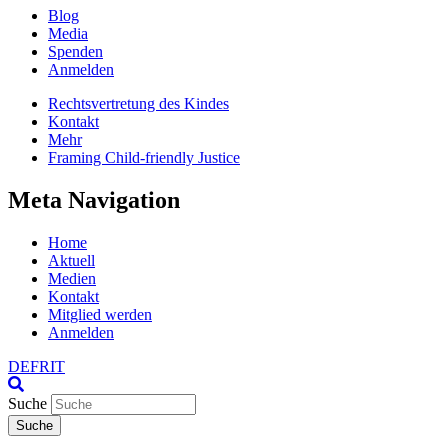
Blog
Media
Spenden
Anmelden
Rechtsvertretung des Kindes
Kontakt
Mehr
Framing Child-friendly Justice
Meta Navigation
Home
Aktuell
Medien
Kontakt
Mitglied werden
Anmelden
DE
FR
IT
Suche
Suche