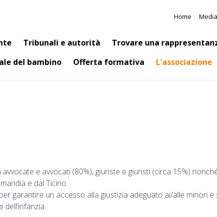
Salta al contenuto principale
Meta N
Home
Medi
tion
nte
Tribunali e autorità
Trovare una rappresentan
ale del bambino
Offerta formativa
L'associazione
avvocate e avvocati (80%), giuriste e giuristi (circa 15%) nonché
omandia e dal Ticino.
r garantire un accesso alla giustizia adeguato ai/alle minori e si 
dell’infanzia.