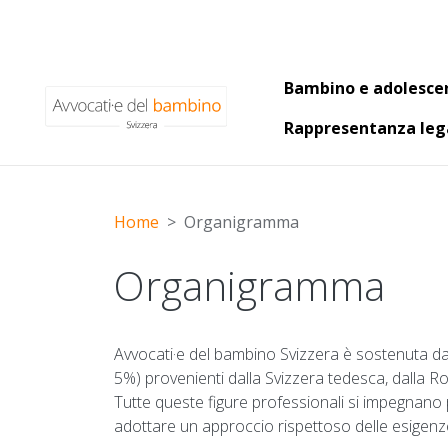
Main naviga
Bambino e adolesce
Rappresentanza leg
Home
Organigramma
Organigramma
Avvocati·e del bambino Svizzera è sostenuta da 
5%) provenienti dalla Svizzera tedesca, dalla R
Tutte queste figure professionali si impegnano pe
adottare un approccio rispettoso delle esigenze 