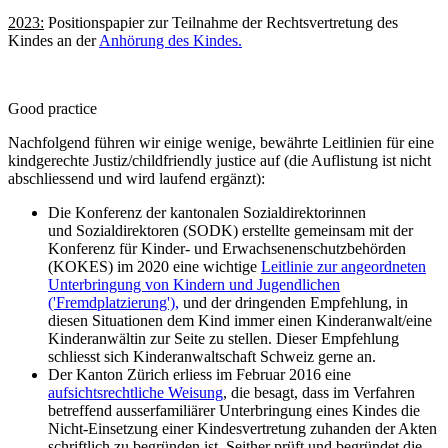
2023:
Positionspapier zur Teilnahme der Rechtsvertretung des
Kindes an der
Anhörung des Kindes.
Good practice
Nachfolgend führen wir einige wenige, bewährte Leitlinien für eine
kindgerechte Justiz/childfriendly justice auf (die Auflistung ist nicht
abschliessend und wird laufend ergänzt):
Die Konferenz der kantonalen Sozialdirektorinnen
und Sozialdirektoren (SODK) erstellte gemeinsam mit der
Konferenz für Kinder- und Erwachsenenschutzbehörden
(KOKES) im 2020 eine wichtige
Leitlinie zur angeordneten
Unterbringung von Kindern und Jugendlichen
('Fremdplatzierung'),
und der dringenden Empfehlung, in
diesen Situationen dem Kind immer einen Kinderanwalt/eine
Kinderanwältin zur Seite zu stellen. Dieser Empfehlung
schliesst sich Kinderanwaltschaft Schweiz gerne an.
Der Kanton Zürich erliess im Februar 2016 eine
aufsichtsrechtliche Weisung
, die besagt, dass im Verfahren
betreffend ausserfamiliärer Unterbringung eines Kindes die
Nicht-Einsetzung einer Kindesvertretung zuhanden der Akten
schriftlich zu begründen ist. Seither prüft und begründet die