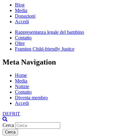
Blog
Media
Donazioni
Accedi
Rappresentanza legale del bambino
Contatto
Oltre
Framing Child-friendly Justice
Meta Navigation
Home
Media
Notizie
Contatto
Diventa membro
Accedi
DE
FR
IT
Cerca
Cerca