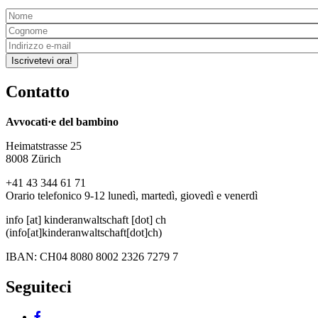
Iscrivetevi ora!
Contatto
Avvocati·e del bambino
Heimatstrasse 25
8008 Zürich
+41 43 344 61 71
Orario telefonico 9-12 lunedì, martedì, giovedì e venerdì
info
[at]
kinderanwaltschaft
[dot]
ch
(info[at]kinderanwaltschaft[dot]ch)
IBAN: CH04 8080 8002 2326 7279 7
Seguiteci