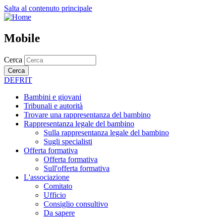
Salta al contenuto principale
Mobile
Cerca
Cerca
DE
FR
IT
Bambini e giovani
Tribunali e autorità
Trovare una rappresentanza del bambino
Rappresentanza legale del bambino
Sulla rappresentanza legale del bambino
Sugli specialisti
Offerta formativa
Offerta formativa
Sull'offerta formativa
L'associazione
Comitato
Ufficio
Consiglio consultivo
Da sapere